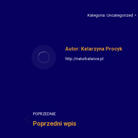
Kategoria:
Uncategorized
Autor:
Katarzyna Procyk
http://naturbalance.pl
Nawigacja
wpisów
POPRZEDNIE
Poprzedni wpis
Poprzedni
wpis: