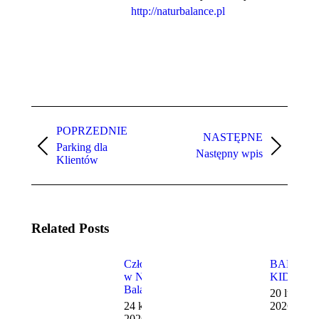
http://naturbalance.pl
Nawigacja
wpisów
POPRZEDNIE
NASTĘPNE
Parking dla
Poprzedni
Następny
Następny wpis
Klientów
wpis:
wpis:
Related Posts
Członkostwo
BALANC
w Natur
KIDS
Balance
20 lutego
24 kwietnia
2026
2026