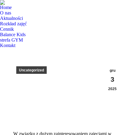
Home
O nas
Aktualności
Rozkład zajęć
Cennik
Balance Kids
strefa GYM
Kontakt
Uncategorized
gru
3
2025
W
związku z dużym zainteresowaniem zajęciami w