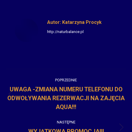
Autor:
Katarzyna Procyk
http://naturbalance.pl
Nawigacja
POPRZEDNIE
wpisów
UWAGA -ZMIANA NUMERU TELEFONU DO
ODWOŁYWANIA REZERWACJI NA ZAJĘCIA
Poprzedni
wpis:
AQUA!!!
NASTĘPNE
WYJĄTKOWA PROMOCJA!!!
Następny